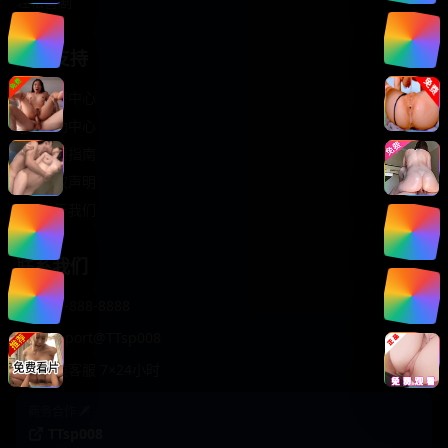
轻松喜剧
服务支持
客服中心
帮助中心
使用指南
版权声明
关于我们
联系我们
400-888-8888
support@TTsp008
在线客服 7×24小时
商务合作✈️
TTsp008